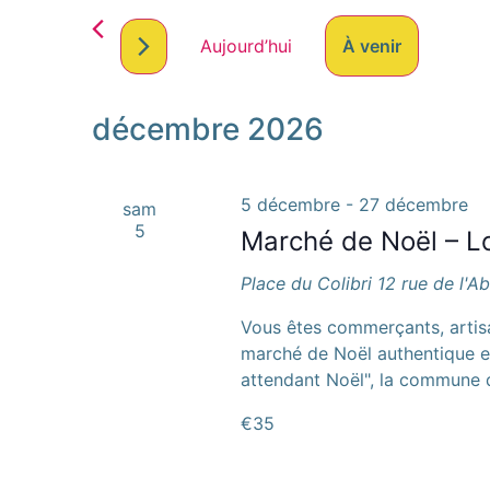
par
de
mot-
Aujourd’hui
À venir
clé.
vues
Sélectionnez
Évènements
une
date.
décembre 2026
5 décembre
-
27 décembre
sam
5
Marché de Noël – Lo
Place du Colibri
12 rue de l'A
Vous êtes commerçants, artisa
marché de Noël authentique et
attendant Noël", la commune 
€35