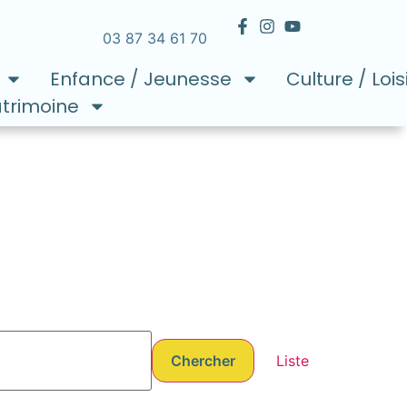
03 87 34 61 70
Enfance / Jeunesse
Culture / Lois
atrimoine
Navigati
Chercher
Liste
de
vues