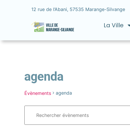
12 rue de l’Abani, 57535 Marange-Silvange
La Ville
agenda
agenda
Évènements
Recherche
Saisir
mot-
et
clé.
Rechercher
navigation
Évènements