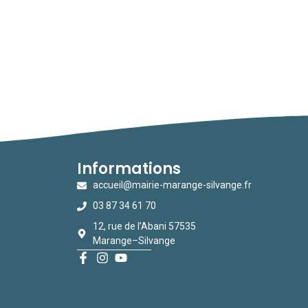
Informations
accueil@mairie-marange-silvange.fr
03 87 34 61 70
12, rue de l’Abani 57535
Marange–Silvange