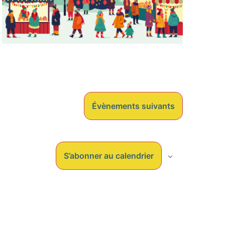
Évènements
suivants
S’abonner au calendrier