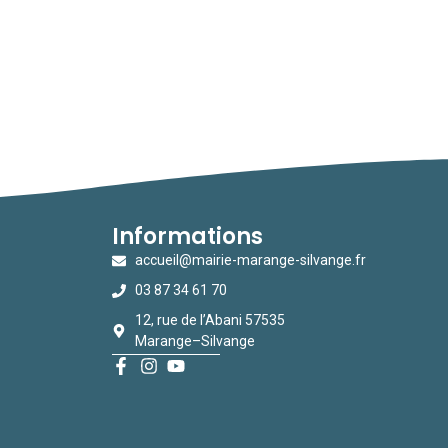
Informations
accueil@mairie-marange-silvange.fr
03 87 34 61 70
12, rue de l’Abani 57535
Marange–Silvange