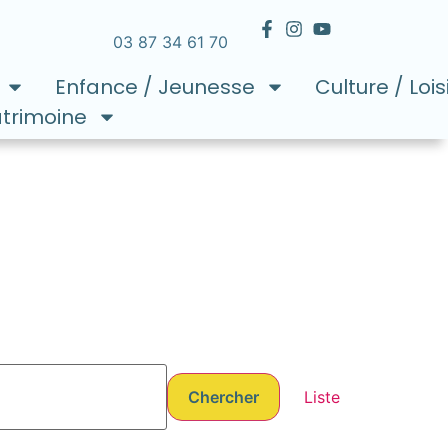
03 87 34 61 70
Enfance / Jeunesse
Culture / Lois
atrimoine
Navigati
Chercher
Liste
de
vues