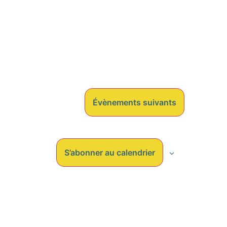
Évèneme
Évènements
suivants
S’abonner au calendrier