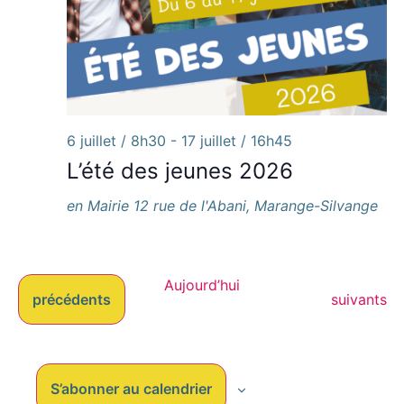
6 juillet / 8h30
-
17 juillet / 16h45
L’été des jeunes 2026
en Mairie
12 rue de l'Abani, Marange-Silvange
Aujourd’hui
Évènements
Évènemen
précédents
suivants
S’abonner au calendrier