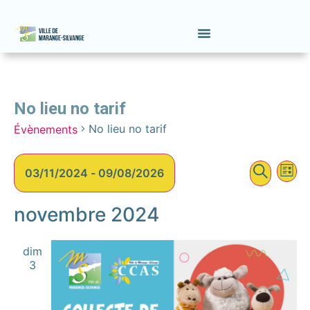
No lieu no tarif
No lieu no tarif
Évènements
Na
Recher
Recher
03/11/2024
 - 
09/08/2026
Liste
et
de
Sélectionnez
une
novembre 2024
naviga
vu
date.
de
Év
dim
vues
3
Évène