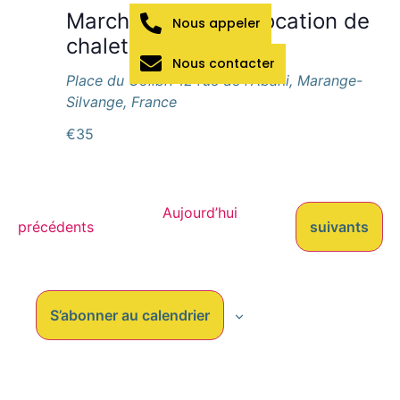
Marché de Noël – Location de
Nous appeler
chalets
Nous contacter
Place du Colibri
12 rue de l'Abani, Marange-
Silvange, France
€35
Aujourd’hui
Évènements
Évènements
précédents
suivants
S’abonner au calendrier