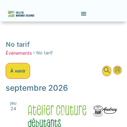
No tarif
No tarif
Évènements
Na
Recher
Recher
À venir
Liste
et
de
Sélectionnez
une
septembre 2026
naviga
vu
date.
de
Év
jeu
vues
24
Évène