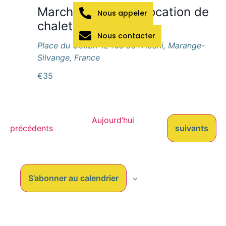
Marché de Noël – Location de
Nous appeler
chalets
Nous contacter
Place du Colibri
12 rue de l'Abani, Marange-
Silvange, France
€35
Aujourd’hui
Évènements
Évènements
précédents
suivants
S’abonner au calendrier