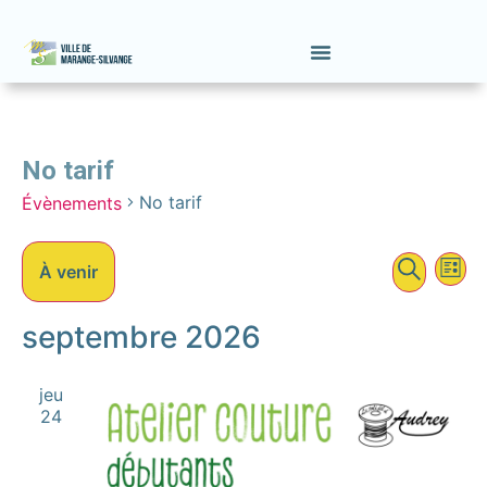
No tarif
No tarif
Évènements
Na
Recher
Recher
À venir
Liste
et
de
Sélectionnez
une
septembre 2026
naviga
vu
date.
de
Év
jeu
vues
24
Évène