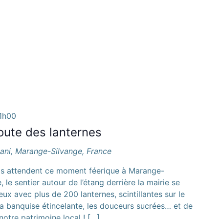
1h00
route des lanternes
bani, Marange-Silvange, France
ds attendent ce moment féerique à Marange-
le sentier autour de l’étang derrière la mairie se
x avec plus de 200 lanternes, scintillantes sur le
la banquise étincelante, les douceurs sucrées… et de
notre patrimoine local ! […]