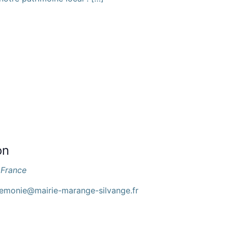
on
 France
remonie@mairie-marange-silvange.fr