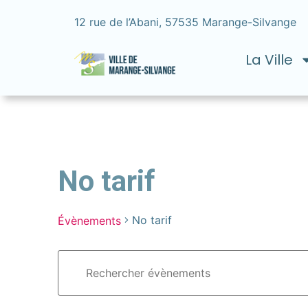
12 rue de l’Abani, 57535 Marange-Silvange
La Ville
No tarif
No tarif
Évènements
Recherche
Saisir
mot-
et
clé.
Rechercher
navigation
Évènements