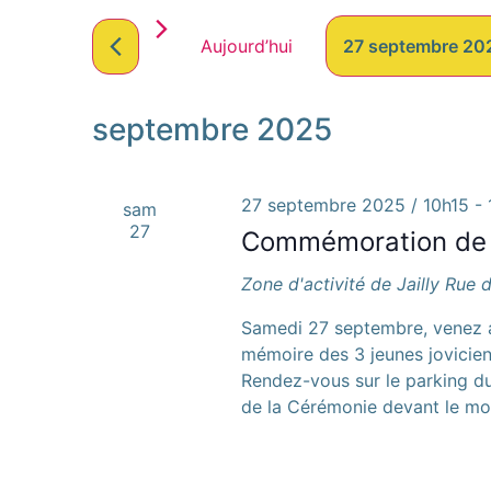
par
de
mot-
Aujourd’hui
27 septembre 20
clé.
vues
Sélectionnez
Évènements
une
date.
septembre 2025
27 septembre 2025 / 10h15
-
sam
27
Commémoration de J
Zone d'activité de Jailly
Rue d
Samedi 27 septembre, venez a
mémoire des 3 jeunes jovicie
Rendez-vous sur le parking du
de la Cérémonie devant le m