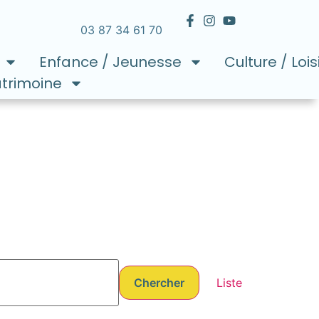
03 87 34 61 70
Enfance / Jeunesse
Culture / Lois
atrimoine
Navigati
Chercher
Liste
de
vues