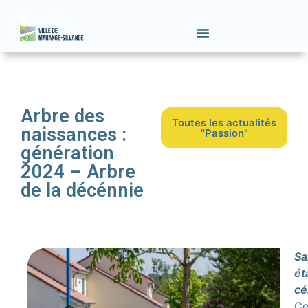
Arbre des
Toutes les actualités
naissances :
"Passion"
génération
2024 – Arbre
de la décénnie
Sa
ét
cé
Ce