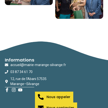
Informations
accueil@mairie-marange-silvange.fr
03 87 34 61 70
12, rue de l’Abani 57535
Marange–Silvange
Nous appeler
Nous contacter