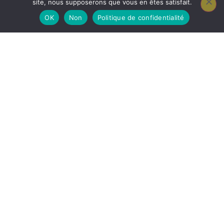
site, nous supposerons que vous en êtes satisfait.
Mercredi : 8h – 12h / 13h – 19h30
OK
Non
Politique de confidentialité
Jeudi : 8h – 12h /
Fermé l’après midi
vendredi : 8h – 12h / 13h – 17h