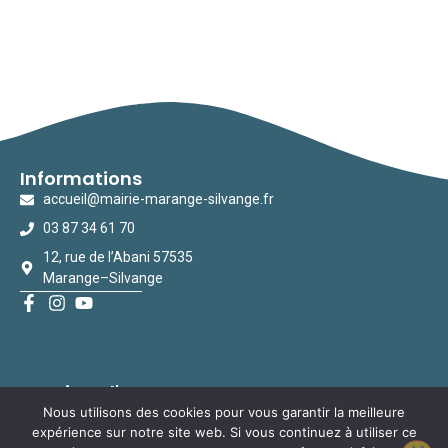
Informations
accueil@mairie-marange-silvange.fr
03 87 34 61 70
12, rue de l’Abani 57535
Marange–Silvange
Horaires d'ouverture
Nous utilisons des cookies pour vous garantir la meilleure
Lundi : 8h – 12h / 13h – 17h
expérience sur notre site web. Si vous continuez à utiliser ce
Mardi : 8h – 12h /
Fermé l’après midi