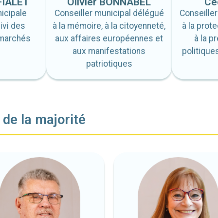
FIALET
Olivier BONNABEL
Cé
icipale
Conseiller municipal délégué
Conseille
ivi des
à la mémoire, à la citoyenneté,
à la prot
 marchés
aux affaires européennes et
à la p
aux manifestations
politique
patriotiques
 de la majorité