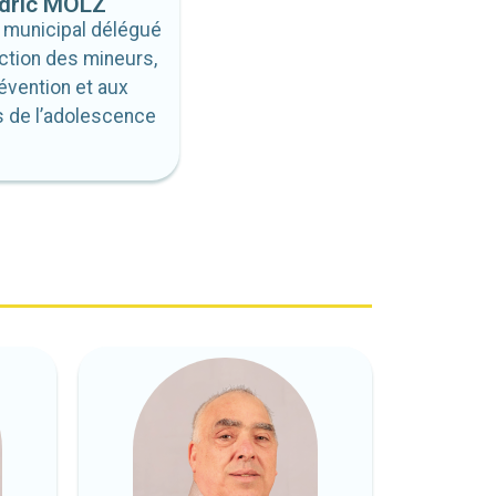
dric MOLZ
r municipal délégué
ection des mineurs,
révention et aux
s de l’adolescence