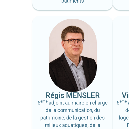
bâtiments
Régis MENSLER
V
ème
ème
5
adjoint au maire en charge
6
de la communication, du
d
patrimoine, de la gestion des
log
milieux aquatiques, de la
l