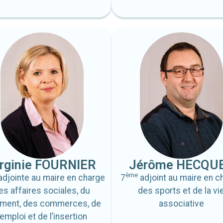
irginie FOURNIER
Jérôme HECQU
ème
adjointe au maire en charge
7
adjoint au maire en c
es affaires sociales, du
des sports et de la vi
ement, des commerces, de
associative
’emploi et de l’insertion