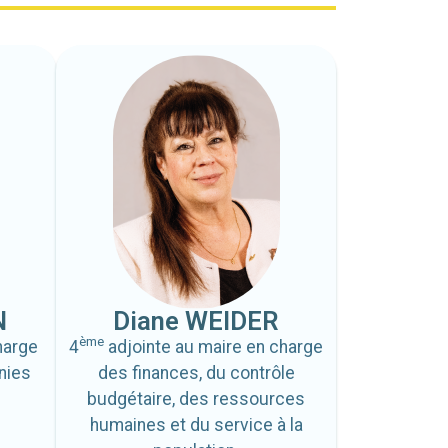
N
Diane WEIDER
ème
harge
4
adjointe au maire en charge
nies
des finances, du contrôle
budgétaire, des ressources
humaines et du service
à
la