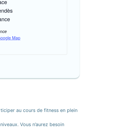
ace
endès
ance
ance
Google Map
iciper au cours de fitness en plein
 niveaux. Vous n’aurez besoin