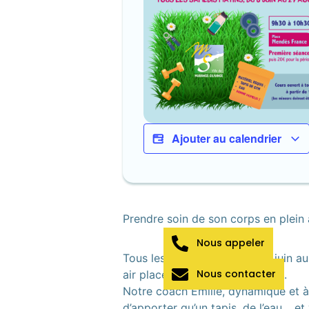
Ajouter au calendrier
Prendre soin de son corps en plein ai
Nous appeler
Tous les samedis matin du 6 juin au
Nous contacter
air place Pierre Mendès France.
Notre coach Émilie, dynamique et à
d’apporter qu’un tapis, de l’eau… e