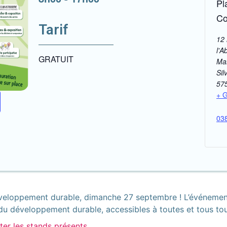
Pl
Co
Tarif
12 
l'A
GRATUIT
Ma
Sil
57
+ 
03
éveloppement durable, dimanche 27 septembre ! L’événement
r du développement durable, accessibles à toutes et tous tou
ter les stands présents.