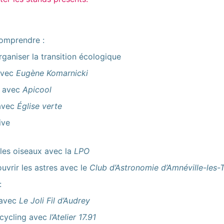
omprendre :
ganiser la transition écologique
 avec
Eugène Komarnicki
s avec
Apicool
avec
Église verte
ive
 les oiseaux avec la
LPO
ouvrir les astres avec le
Club d’Astronomie d’Amnéville-les
:
 avec
Le Joli Fil d’Audrey
pcycling avec
l’Atelier 17.91