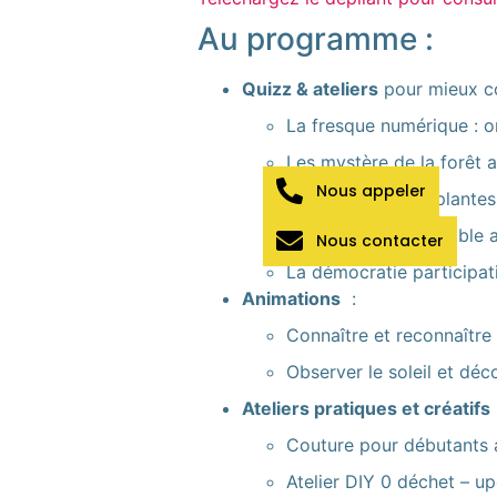
Au programme :
Quizz & ateliers
pour mieux c
La fresque numérique : or
Les mystère de la forêt
Nous appeler
L’intelligence des plante
Le commerce équitable 
Nous contacter
La démocratie participat
Animations
:
Connaître et reconnaître
Observer le soleil et déc
Ateliers pratiques et créatifs
Couture pour débutants
Atelier DIY 0 déchet – u