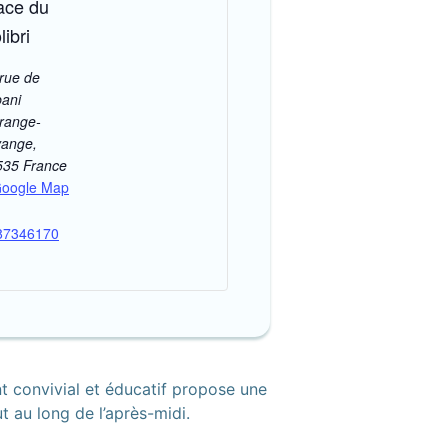
ace du
libri
rue de
bani
range-
vange
,
535
France
Google Map
87346170
 convivial et éducatif propose une
t au long de l’après-midi.