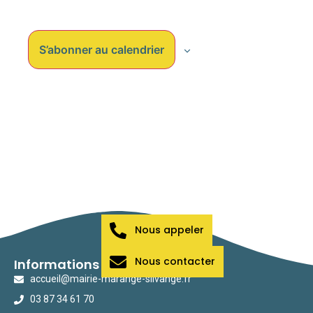
vues
Évène
S’abonner au calendrier
Nous appeler
Nous contacter
Informations
accueil@mairie-marange-silvange.fr
03 87 34 61 70