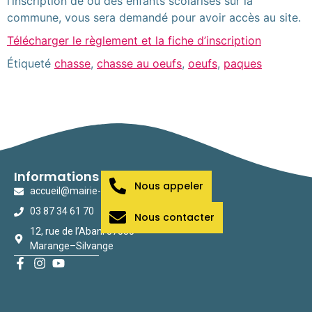
l’inscription de ou des enfants scolarisés sur la
commune, vous sera demandé pour avoir accès au site.
Télécharger le règlement et la fiche d’inscription
Étiqueté
chasse
,
chasse au oeufs
,
oeufs
,
paques
Informations
Nous appeler
accueil@mairie-marange-silvange.fr
03 87 34 61 70
Nous contacter
12, rue de l’Abani 57535
Marange–Silvange